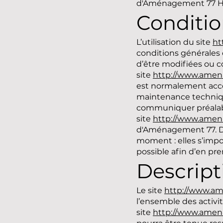
d'Aménagement 77 Hé
Conditio
L’utilisation du site
ht
conditions générales d
d’être modifiées ou c
site
http://www.amen
est normalement acces
maintenance techniqu
communiquer préalable
site
http://www.amen
d'Aménagement 77. De
moment : elles s’impos
possible afin d’en pr
Descript
Le site
http://www.am
l’ensemble des activit
site
http://www.amen