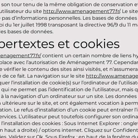
à son tour tenu de la même obligation de conservation e
utilisateur du site
http://www.amenagement77.fr/
. Le sit
lle pas d’informations personnelles. Les bases de donnée
loi du 1er juillet 1998 transposant la directive 96/9 du 11 m
des bases de données.
pertextes et cookies
enagement77.fr/
contient un certain nombre de liens h
en place avec l’autorisation de Aménagement 77. Cepen
 de vérifier le contenu des sites ainsi visités, et n’assum
de ce fait. La navigation sur le site
http://www.amenage
er l’installation de cookie(s) sur l’ordinateur de l’utilis
e, qui ne permet pas l’identification de l’utilisateur, mais
 à la navigation d’un ordinateur sur un site. Les données
ion ultérieure sur le site, et ont également vocation à per
on. Le refus d’installation d’un cookie peut entraîner l’
ervices. L’utilisateur peut toutefois configurer son ordin
 l’installation des cookies : Sous Internet Explorer : ong
haut a droite) / options internet. Cliquez sur Confidenti
es. Validez sur Ok. Sous Firefox : en haut de la fenêtre d