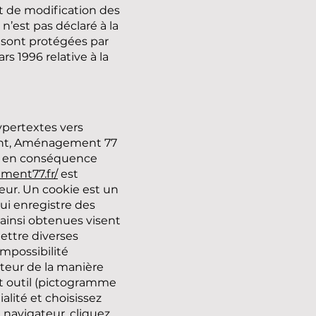
t de modification des
e n’est pas déclaré à la
s sont protégées par
ars 1996 relative à la
ypertextes vers
dant, Aménagement 77
era en conséquence
ment77.fr/
est
ateur. Un cookie est un
 qui enregistre des
 ainsi obtenues visent
mettre diverses
impossibilité
ateur de la manière
let outil (pictogramme
alité et choisissez
u navigateur, cliquez