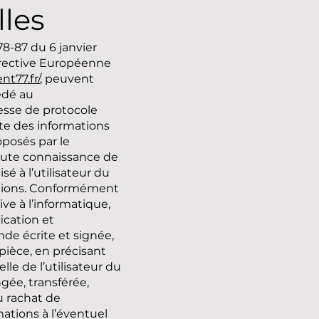
les
8-87 du 6 janvier
 Directive Européenne
t77.fr/
, peuvent
cédé au
dresse de protocole
cte des informations
oposés par le
toute connaissance de
sé à l’utilisateur du
mations. Conformément
ive à l’informatique,
fication et
de écrite et signée,
pièce, en précisant
le de l’utilisateur du
ngée, transférée,
u rachat de
ations à l’éventuel