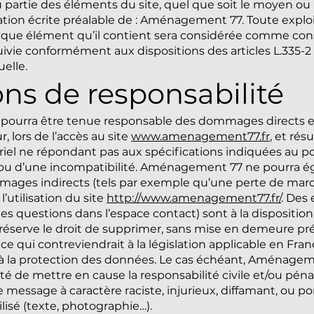
partie des éléments du site, quel que soit le moyen ou l
isation écrite préalable de : Aménagement 77. Toute explo
nque élément qu’il contient sera considérée comme cons
ivie conformément aux dispositions des articles L.335-2
uelle.
ons de responsabilité
urra être tenue responsable des dommages directs et
r, lors de l’accès au site
www.amenagement77.fr
, et rés
ériel ne répondant pas aux spécifications indiquées au poi
g ou d’une incompatibilité. Aménagement 77 ne pourra 
ages indirects (tels par exemple qu’une perte de mar
l’utilisation du site
http://www.amenagement77.fr/
. Des 
des questions dans l’espace contact) sont à la disposition 
serve le droit de supprimer, sans mise en demeure pré
 qui contreviendrait à la législation applicable en Franc
s à la protection des données. Le cas échéant, Aménagem
té de mettre en cause la responsabilité civile et/ou pénale
essage à caractère raciste, injurieux, diffamant, ou p
ilisé (texte, photographie…).