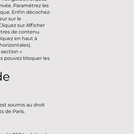
privée. Paramétrez les
rique. Enfin décochez-
eur sur le
iquez sur Afficher
ètres de contenu.
liquez en haut à
orizontales).
 section «
ous pouvez bloquer les
de
est soumis au droit
s de Paris.