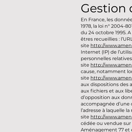
Gestion 
En France, les donnée
1978, la loi n° 2004-8
du 24 octobre 1995. A l
êtres recueillies : l’U
site
http://www.amen
Internet (IP) de l’ut
personnelles relatives
site
http://www.amena
cause, notamment lorsq
site
http://www.amen
aux dispositions des ar
aux fichiers et aux lib
d’opposition aux donn
accompagnée d’une cop
l’adresse à laquelle l
site
http://www.amen
cédée ou vendue sur 
Aménagement 77 et de 