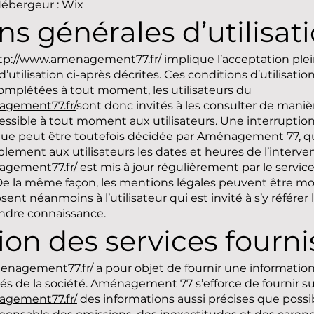
bergeur : Wix
ns générales d’utilisat
tp://www.amenagement77.fr/
implique l’acceptation plei
’utilisation ci-après décrites. Ces conditions d’utilisati
omplétées à tout moment, les utilisateurs du
agement77.fr/
sont donc invités à les consulter de manièr
sible à tout moment aux utilisateurs. Une interruption
e peut être toutefois décidée par Aménagement 77, qui 
ment aux utilisateurs les dates et heures de l’interven
agement77.fr/
est mis à jour régulièrement par le serv
 la même façon, les mentions légales peuvent être mod
ent néanmoins à l’utilisateur qui est invité à s’y référer
endre connaissance.
ion des services fourni
enagement77.fr/
a pour objet de fournir une informatio
és de la société. Aménagement 77 s’efforce de fournir su
agement77.fr/
des informations aussi précises que possibl