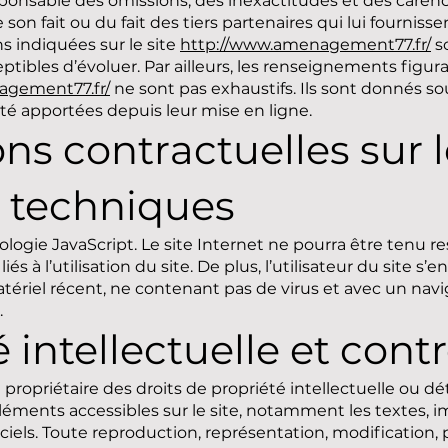
ponsable des omissions, des inexactitudes et des carenc
e son fait ou du fait des tiers partenaires qui lui fourniss
s indiquées sur le site
http://www.amenagement77.fr/
so
eptibles d’évoluer. Par ailleurs, les renseignements figura
agement77.fr/
ne sont pas exhaustifs. Ils sont donnés so
té apportées depuis leur mise en ligne.
ons contractuelles sur 
 techniques
hnologie JavaScript. Le site Internet ne pourra être tenu 
s à l’utilisation du site. De plus, l’utilisateur du site s
matériel récent, ne contenant pas de virus et avec un nav
r.
é intellectuelle et cont
opriétaire des droits de propriété intellectuelle ou dét
éléments accessibles sur le site, notamment les textes, 
giciels. Toute reproduction, représentation, modification, 