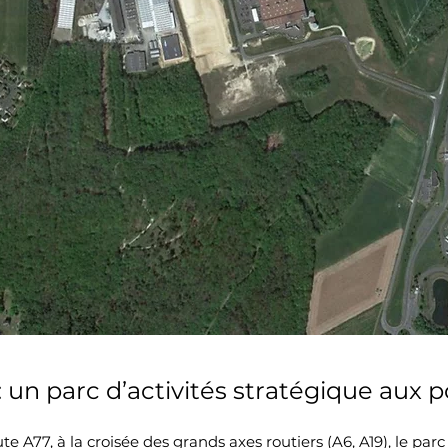
un parc d’activités stratégique aux p
oute A77, à la croisée des grands axes routiers (A6, A19), le par